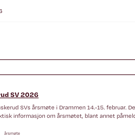
6
rud SV 2026
uskerud SVs årsmøte i Drammen 14.-15. februar. D
aktisk informasjon om årsmøtet, blant annet påmeld
årsmøte