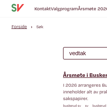
Kontakt
Valgprogram
Årsmøte 202
Forside
Søk
Årsmøte i Buske
I 2026 arrangeres B
inneholder alt av pr
sakspapirer.
buskerud sv
sv
buskerud