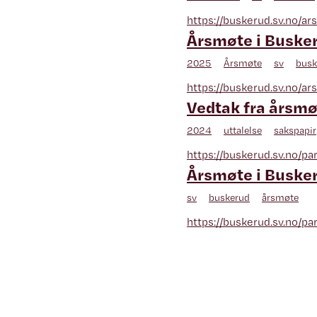
https://buskerud.sv.no/a
Årsmøte i Buske
2025
Årsmøte
sv
busk
https://buskerud.sv.no/a
Vedtak fra årsmø
2024
uttalelse
sakspapir
https://buskerud.sv.no/p
Årsmøte i Buske
sv
buskerud
årsmøte
https://buskerud.sv.no/pa