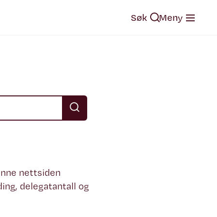
Søk
Meny
enne nettsiden
ing, delegatantall og