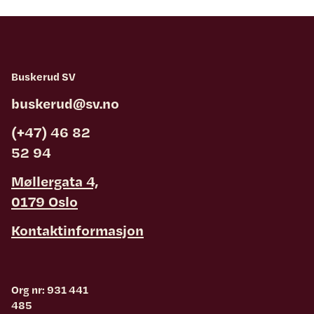
Buskerud SV
buskerud@sv.no
(+47) 46 82
52 94
Møllergata 4,
0179 Oslo
Kontaktinformasjon
Org nr: 931 441
485