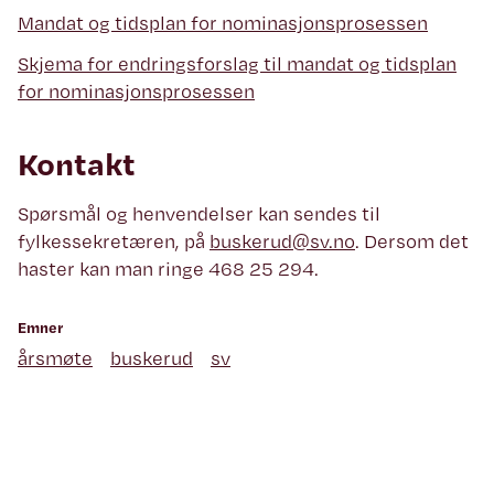
Mandat og tidsplan for nominasjonsprosessen
Skjema for endringsforslag til mandat og tidsplan
for nominasjonsprosessen
Kontakt
Spørsmål og henvendelser kan sendes til
fylkessekretæren, på
buskerud@sv.no
. Dersom det
haster kan man ringe 468 25 294.
Emner
årsmøte
buskerud
sv