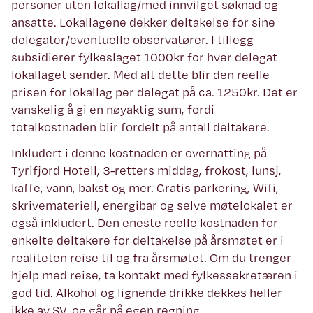
personer uten lokallag/med innvilget søknad og
ansatte. Lokallagene dekker deltakelse for sine
delegater/eventuelle observatører. I tillegg
subsidierer fylkeslaget 1000kr for hver delegat
lokallaget sender. Med alt dette blir den reelle
prisen for lokallag per delegat på ca. 1250kr. Det er
vanskelig å gi en nøyaktig sum, fordi
totalkostnaden blir fordelt på antall deltakere.
Inkludert i denne kostnaden er overnatting på
Tyrifjord Hotell, 3-retters middag, frokost, lunsj,
kaffe, vann, bakst og mer. Gratis parkering, Wifi,
skrivemateriell, energibar og selve møtelokalet er
også inkludert. Den eneste reelle kostnaden for
enkelte deltakere for deltakelse på årsmøtet er i
realiteten reise til og fra årsmøtet. Om du trenger
hjelp med reise, ta kontakt med fylkessekretæren i
god tid. Alkohol og lignende drikke dekkes heller
ikke av SV, og går på egen regning.