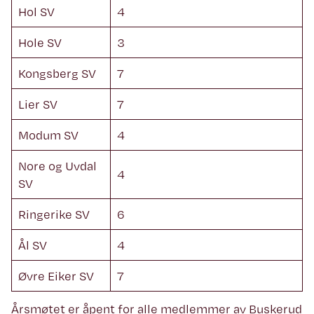
Hol SV
4
Hole SV
3
Kongsberg SV
7
Lier SV
7
Modum SV
4
Nore og Uvdal
4
SV
Ringerike SV
6
Ål SV
4
Øvre Eiker SV
7
Årsmøtet er åpent for alle medlemmer av Buskerud