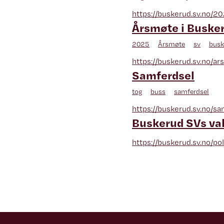
https://buskerud.sv.no/2
Årsmøte i Buske
2025
Årsmøte
sv
busk
https://buskerud.sv.no/a
Samferdsel
tog
buss
samferdsel
https://buskerud.sv.no/sa
Buskerud SVs v
https://buskerud.sv.no/po