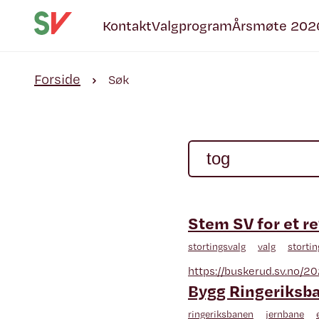
Kontakt
Valgprogram
Årsmøte 202
Forside
Søk
Stem SV for et r
stortingsvalg
valg
stortin
https://buskerud.sv.no/2
Bygg Ringeriksba
ringeriksbanen
jernbane