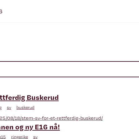
6
ettferdig Buskerud
g
sv
buskerud
025/08/18/stem-sv-for-et-rettferdig-buskerud/
nen og ny E16 nå!
e15
ringerike
sv