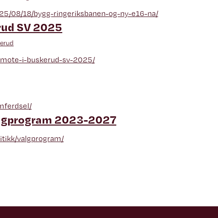
025/08/18/bygg-ringeriksbanen-og-ny-e16-na/
rud SV 2025
erud
rsmote-i-buskerud-sv-2025/
mferdsel/
algprogram 2023-2027
litikk/valgprogram/