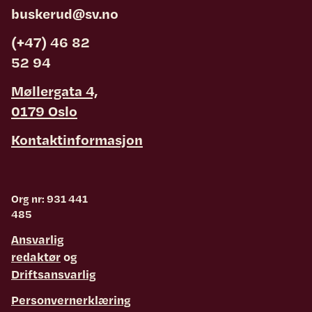
buskerud@sv.no
(+47) 46 82
52 94
Møllergata 4,
0179 Oslo
Kontaktinformasjon
Org nr: 931 441
485
Ansvarlig
redaktør
og
Driftsansvarlig
Personvernerklæring